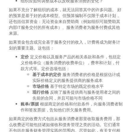
组织应如何调整成本以反映服务消费的变化？
如果不充分了解组织的成本，就无法回答其中的许多问题。 好
的预算是基于好的成本模型。但预算编制不仅限于成本计划，
还包括估算资金：无论资金来自赞助商（例如组织可能赞助其
内部IT服务交付的所有成本）、服务消费者为服务付费或其他
来源。
如果资金包含或完全基于服务交付的收入，计费将成为财务计
划的重要主题。这包括：
定价
定义价格以及服务产品的相关条款和条件，包括定
义价格单位（服务消费的收费单位），费率和计划，付
款方式等。定价选项包括：
基于成本的定价
服务消费者的价格是根据估计或
实际价格定义的服务提供商的服务成本
市场价格
基于特定市场的既定价格水平
现行价格
反映了服务提供商与服务使用者之间的
先前的合同，并且可能与市场价格不同
账单/票据
根据商定的价格和付款条件，向服务消费者制
作和签发票据，告知他们所欠服务费用。
如果商定的收费方式包括从服务消费者那里收取服务费用，那
么收费还可能包括诸如催收和债务管理之类的活动。它们通常
不包括在服务财务管理实践的范围内。尽管如此，有关支付相