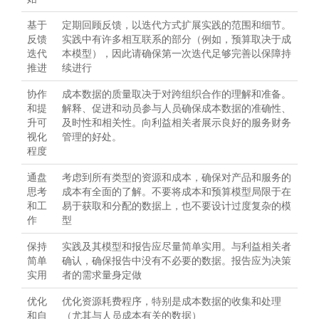
基于
定期回顾反馈，以迭代方式扩展实践的范围和细节。
反馈
实践中有许多相互联系的部分（例如，预算取决于成
迭代
本模型），因此请确保第一次迭代足够完善以保障持
推进
续进行
协作
成本数据的质量取决于对跨组织合作的理解和准备。
和提
解释、促进和动员参与人员确保成本数据的准确性、
升可
及时性和相关性。向利益相关者展示良好的服务财务
视化
管理的好处。
程度
通盘
考虑到所有类型的资源和成本，确保对产品和服务的
思考
成本有全面的了解。不要将成本和预算模型局限于在
和工
易于获取和分配的数据上，也不要设计过度复杂的模
作
型
保持
实践及其模型和报告应尽量简单实用。与利益相关者
简单
确认，确保报告中没有不必要的数据。报告应为决策
实用
者的需求量身定做
优化
优化资源耗费程序，特别是成本数据的收集和处理
和自
（尤其与人员成本有关的数据）